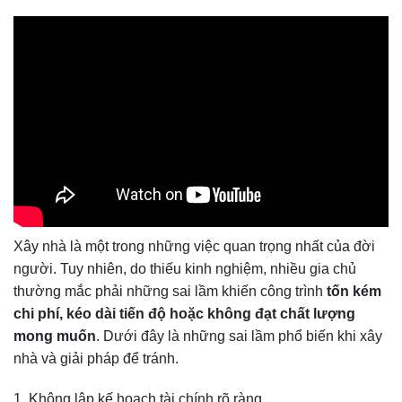
Xây nhà là một trong những việc quan trọng nhất của đời
người. Tuy nhiên, do thiếu kinh nghiệm, nhiều gia chủ
thường mắc phải những sai lầm khiến công trình
tốn kém
chi phí, kéo dài tiến độ hoặc không đạt chất lượng
mong muốn
. Dưới đây là những sai lầm phổ biến khi xây
nhà và giải pháp để tránh.
1. Không lập kế hoạch tài chính rõ ràng