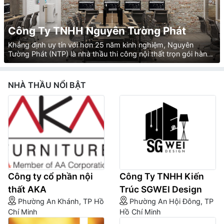
Công Ty TNHH Nguyên Tường Phát
Khẳng định uy tín với hơn 25 năm kinh nghiệm, Nguyên
Tường Phát (NTP) là nhà thầu thi công nội thất trọn gói hàng
đầu. Đối tác chiến lược của MWG, Kingfood Mart, Mega
Vietnam… Chất lượng vượt trội, tiến độ chuẩn xác, bảo hành
uy tín.
NHÀ THẦU NỔI BẬT
Công ty cổ phần nội
Công Ty TNHH Kiến
thất AKA
Trúc SGWEI Design
Phường An Khánh, TP Hồ
Phường An Hội Đông, TP
Chí Minh
Hồ Chí Minh