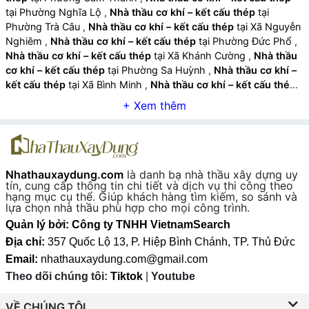
tại Phường Nghĩa Lộ
,
Nhà thầu cơ khí – kết cấu thép
tại
Phường Trà Câu
,
Nhà thầu cơ khí – kết cấu thép
tại Xã Nguyễn
Nghiêm
,
Nhà thầu cơ khí – kết cấu thép
tại Phường Đức Phổ
,
Nhà thầu cơ khí – kết cấu thép
tại Xã Khánh Cường
,
Nhà thầu
cơ khí – kết cấu thép
tại Phường Sa Huỳnh
,
Nhà thầu cơ khí –
kết cấu thép
tại Xã Bình Minh
,
Nhà thầu cơ khí – kết cấu thép
tại Xã Bình Chương
,
Nhà thầu cơ khí – kết cấu thép
tại Xã Bình
Sơn
,
Nhà thầu cơ khí – kết cấu thép
tại Xã Vạn Tường
,
Nhà
thầu cơ khí – kết cấu thép
tại Xã Đông Sơn
,
Nhà thầu cơ khí –
kết cấu thép
tại Xã Trường Giang
,
Nhà thầu cơ khí – kết cấu
thép
tại Xã Ba Gia
,
Nhà thầu cơ khí – kết cấu thép
tại Xã Sơn
Tịnh
,
Nhà thầu cơ khí – kết cấu thép
tại Xã Thọ Phong
,
Nhà
Nhathauxaydung.com
là danh bạ nhà thầu xây dựng uy
tín, cung cấp thông tin chi tiết và dịch vụ thi công theo
thầu cơ khí – kết cấu thép
tại Xã Tư Nghĩa
,
Nhà thầu cơ khí –
hạng mục cụ thể. Giúp khách hàng tìm kiếm, so sánh và
kết cấu thép
tại Xã Vệ Giang
,
Nhà thầu cơ khí – kết cấu thép
lựa chọn nhà thầu phù hợp cho mọi công trình.
tại Xã Nghĩa Giang
,
Nhà thầu cơ khí – kết cấu thép
tại Xã Trà
Quản lý bởi: Công ty TNHH VietnamSearch
Giang
,
Nhà thầu cơ khí – kết cấu thép
tại Xã Nghĩa Hành
,
Nhà
Địa chỉ:
357 Quốc Lộ 13, P. Hiệp Bình Chánh, TP. Thủ Đức
thầu cơ khí – kết cấu thép
tại Xã Đình Cương
,
Nhà thầu cơ khí
– kết cấu thép
tại Xã Thiện Tín
,
Nhà thầu cơ khí – kết cấu thép
Email:
nhathauxaydung.com@gmail.com
tại Xã Phước Giang
,
Nhà thầu cơ khí – kết cấu thép
tại Xã Long
Theo dõi chúng tôi:
Tiktok
|
Youtube
Phụng
,
Nhà thầu cơ khí – kết cấu thép
tại Xã Mỏ Cày
,
Nhà
thầu cơ khí – kết cấu thép
tại Xã Mộ Đức
,
Nhà thầu cơ khí –
VỀ CHÚNG TÔI