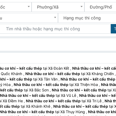
uốc
Phường/Xã
Đường/Phố
u
Hạng mục thi công
ầu cơ khí – kết cấu thép
tại Xã Đoàn Kết
,
Nhà thầu cơ khí – kết cấ
i Xã Quốc Khánh
,
Nhà thầu cơ khí – kết cấu thép
tại Xã Kháng Chiến
khí – kết cấu thép
tại Xã Tân Văn
,
Nhà thầu cơ khí – kết cấu thép
 Quý Hòa
,
Nhà thầu cơ khí – kết cấu thép
tại Xã Thiện Hòa
,
Nhà thầu
 kết cấu thép
tại Xã Bắc Sơn
,
Nhà thầu cơ khí – kết cấu thép
tạ
Nhà thầu cơ khí – kết cấu thép
tại Xã Vũ Lễ
,
Nhà thầu cơ khí – kế
tại Xã Điềm He
,
Nhà thầu cơ khí – kết cấu thép
tại Xã Tri Lễ
,
Nhà th
ết cấu thép
tại Xã Khánh Khê
,
Nhà thầu cơ khí – kết cấu thép
t
Nhà thầu cơ khí – kết cấu thép
tại Xã Thụy Hùng
,
Nhà thầu cơ khí