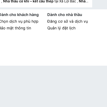
g
,
Nhà thầu cơ khí – kết cấu thép
tại Xã Lợi Bác
,
Nhà
cấu thép
tại Xã Khuất Xá
,
Nhà thầu cơ khí – kết cấu
à thầu cơ khí – kết cấu thép
tại Xã Thái Bình
,
Nhà thầu
Dành cho khách hàng
Dành cho nhà thầu
tại Xã Tân Thành
,
Nhà thầu cơ khí – kết cấu thép
tại Xã
Chọn dịch vụ phù hợp
Đăng cơ sở và dịch vụ
khí – kết cấu thép
tại Xã Hữu Liên
,
Nhà thầu cơ khí –
 Lý
,
Nhà thầu cơ khí – kết cấu thép
tại Xã Chiến Thắng
,
Bảo mật thông tin
Quản lý đặt lịch
cấu thép
tại Xã Vạn Linh
,
Nhà thầu cơ khí – kết cấu thép
hầu cơ khí – kết cấu thép
tại Xã Ba Sơn
,
Nhà thầu cơ
ết cấu thép
tại Phường Hoàng Văn Thụ
,
Nhà thầu cơ