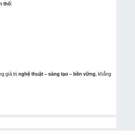
h thổ
:
g giá trị
nghệ thuật – sáng tạo – bền vững
, khẳng