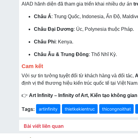
AIAD hãnh diện đã tham gia triển khai nhiều dự án
t
Châu Á
: Trung Quốc, Indonesia, Ấn Độ, Maldiv
Châu Đại Dương
: Úc, Polynesia thuộc Pháp.
Châu Phi
: Kenya.
Châu Âu & Trung Đông
: Thổ Nhĩ Kỳ.
Cam kết
Với sự tin tưởng tuyệt đối từ khách hàng và đối tác,
A
định vị thế thương hiệu kiến trúc quốc tế tại Việt Nam
👉
Art Infinity – Infinity of Art, Kiến tạo không g
Tags:
artinfinity
thietkekientruc
thicongnoithat
Bài viết liên quan