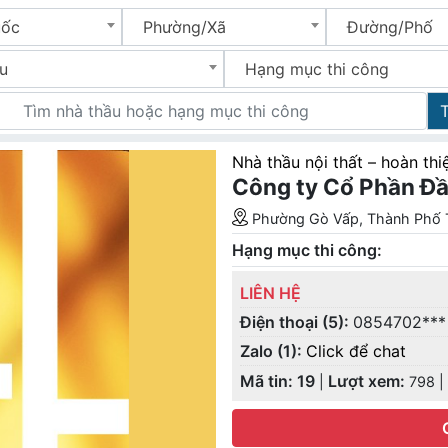
uốc
Phường/Xã
Đường/Phố
u
Hạng mục thi công
Nhà thầu nội thất – hoàn thi
Công ty Cổ Phần Đầ
Phường Gò Vấp, Thành Phố
Hạng mục thi công:
LIÊN HỆ
Điện thoại (5):
0854702***
Zalo (1):
Click để chat
Mã tin: 19
Lượt xem:
|
798
|