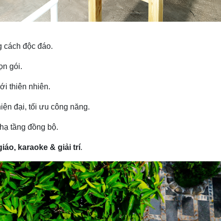
g cách độc đáo.
rọn gói.
ới thiên nhiên.
hiện đại, tối ưu công năng.
 hạ tầng đồng bộ.
áo, karaoke & giải trí
.