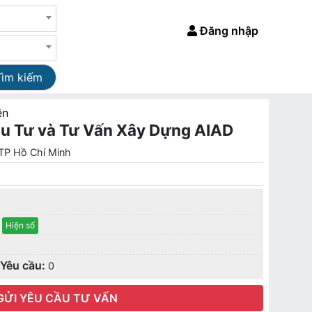
Đăng nhập
Tìm kiếm
ện
u Tư và Tư Vấn Xây Dựng AIAD
 TP Hồ Chí Minh
Hiện số
Yêu cầu:
0
GỬI YÊU CẦU TƯ VẤN